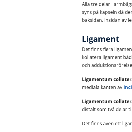
Alla tre delar i armb
syns på kapseln då den
baksidan. Insidan av 
Ligament
Det finns flera ligamen
kollateralligament både
och adduktionsrörelser
Ligamentum collater
mediala kanten av
inc
Ligamentum collater
distalt som två delar 
Det finns även ett lig