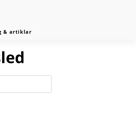
g & artiklar
sled