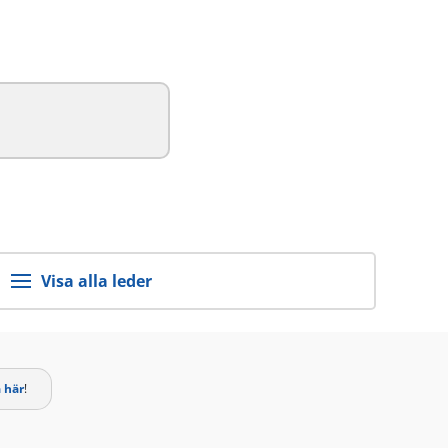
Visa alla leder
 här
!