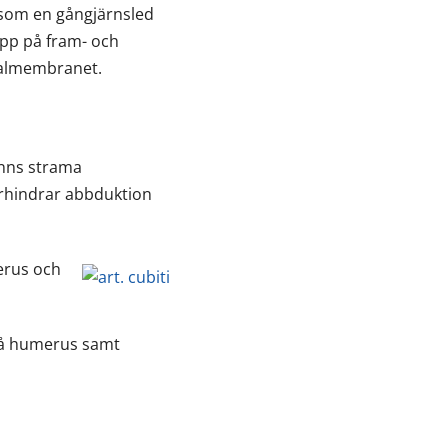
 som en gångjärnsled
app på fram- och
vialmembranet.
finns strama
förhindrar abbduktion
rus och
å humerus samt