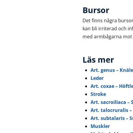
Bursor
Det finns några burso
kan bli irriterad och i
med armbågarna mot e
Läs mer
Art. genus – Knäl
Leder
Art. coxae – Höftl
Stroke
Art. sacroiliaca –
Art. talocruralis 
Art. subtalaris – 
Muskler