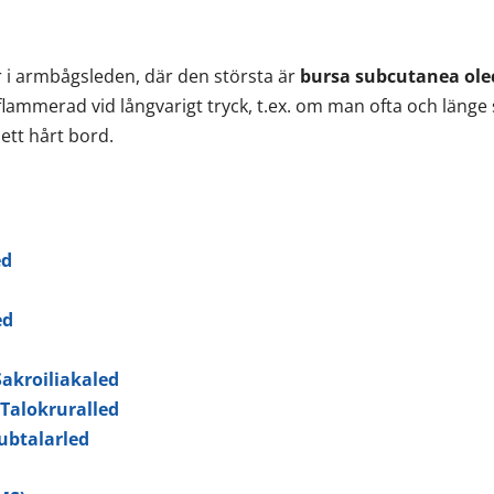
r i armbågsleden, där den största är
bursa subcutanea ole
nflammerad vid långvarigt tryck, t.ex. om man ofta och länge 
tt hårt bord.
ed
ed
 Sakroiliakaled
– Talokruralled
Subtalarled