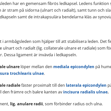
ågsleden har en gemensam fibrös ledkapsel. Ledens funktion
 är stram på sidorna (ulnart och radialt), samt tunn och sl
ledkapseln samt de intrakapsulära bendelarna kläs av syno
t i armbågsleden som hjälper till att stabilisera leden. Det 
 ulnart och radialt (lig. collaterale ulnare et radiale) som 
. Dessa ligament är invävda i ledkapseln.
ale ulnare
löper mellan den
mediala epicondylen
på hume
isura trochlearis ulnae
.
ale radiale
fäster proximalt till den
laterala epicondylen
p
till den främre och bakre kanten av
incisura radialis ulnae
.
ament,
lig. anulare radii
, som förbinder radius och ulna.