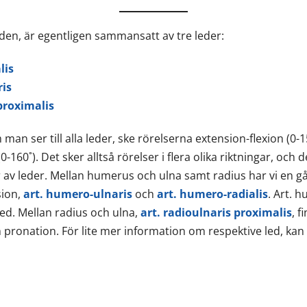
den, är egentligen sammansatt av tre leder:
lis
is
proximalis
m man ser till alla leder, ske rörelserna extension-flexion (0-
160˚). Det sker alltså rörelser i flera olika riktningar, och d
r av leder. Mellan humerus och ulna samt radius har vi en g
sion,
art. humero-ulnaris
och
art. humero-radialis
. Art. 
led. Mellan radius och ulna,
art. radioulnaris proximalis
, f
 pronation. För lite mer information om respektive led, kan 