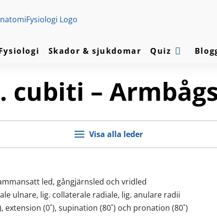
Fysiologi
Skador & sjukdomar
Quiz
Blog
. cubiti – Armbåg
Visa alla leder
 sammansatt led, gångjärnsled och vridled
rale ulnare, lig. collaterale radiale, lig. anulare radii
˚), extension (0˚), supination (80˚) och pronation (80˚)