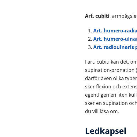
Art. cubiti
, armbågsle
Art. humero-radia
Art. humero-ulnar
Art. radioulnaris 
I art. cubiti kan det, o
supination-pronation (0-
därför även olika type
sker flexion och exten
egentligen en liten kul
sker en supination och
du vill läsa om.
Ledkapsel