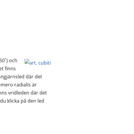
150˚) och
et finns
ångjärnsled där det
humero-radialis är
inns vridleden där det
du klicka på den led