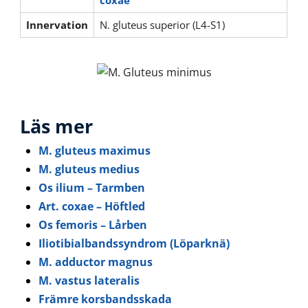
coxae
Innervation
N. gluteus superior (L4-S1)
Läs mer
M. gluteus maximus
M. gluteus medius
Os ilium – Tarmben
Art. coxae – Höftled
Os femoris – Lårben
Iliotibialbandssyndrom (Löparknä)
M. adductor magnus
M. vastus lateralis
Främre korsbandsskada