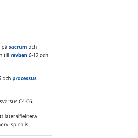
lt på
sacrum
och
 till
revben
6-12 och
-6 och
processus
ansversus C4-C6.
tt lateralflektera
ervi spinalis.