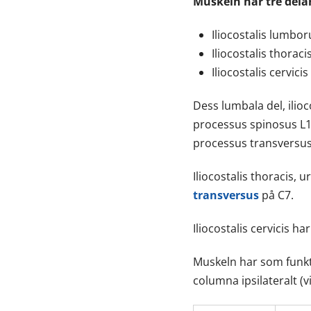
Muskeln har tre dela
Iliocostalis lumbo
Iliocostalis thoraci
Iliocostalis cervicis
Dess lumbala del, ilio
processus spinosus L1-
processus transversus
Iliocostalis thoracis, 
transversus
på C7.
Iliocostalis cervicis h
Muskeln har som funkt
columna ipsilateralt (v