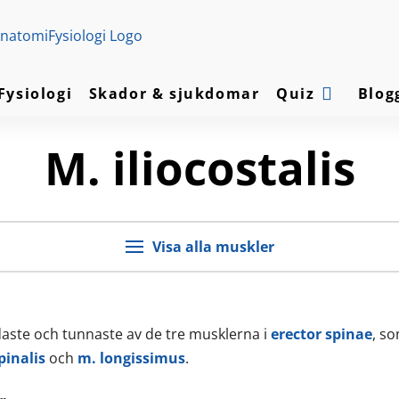
Fysiologi
Skador & sjukdomar
Quiz
Blog
M. iliocostalis
Visa alla muskler
edaste och tunnaste av de tre musklerna i
erector spinae
, s
pinalis
och
m. longissimus
.