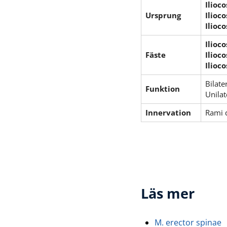
Ilioc
Ursprung
Ilioco
Ilioco
Ilioc
Fäste
Ilioco
Ilioco
Bilate
Funktion
Unilat
Innervation
Rami d
Läs mer
M. erector spinae