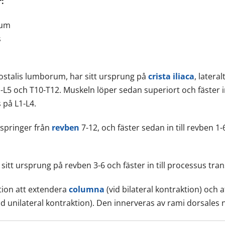
r:
rum
s
costalis lumborum, har sitt ursprung på
crista iliaca
, latera
L5 och T10-T12. Muskeln löper sedan superiort och fäster in
 på L1-L4.
urspringer från
revben
7-12, och fäster sedan in till revben 1
ar sitt ursprung på revben 3-6 och fäster in till processus tr
ion att extendera
columna
(vid bilateral kontraktion) och a
id unilateral kontraktion). Den innerveras av rami dorsales n