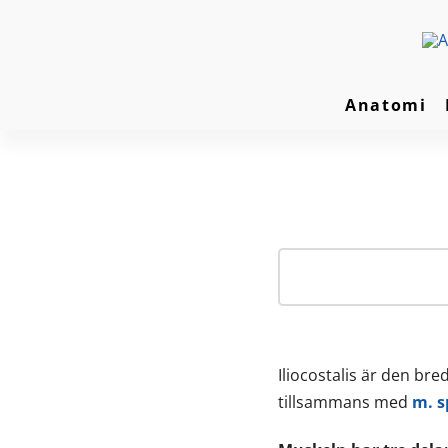
Anatomi
Iliocostalis är den br
tillsammans med
m. s