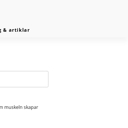
g & artiklar
om muskeln skapar