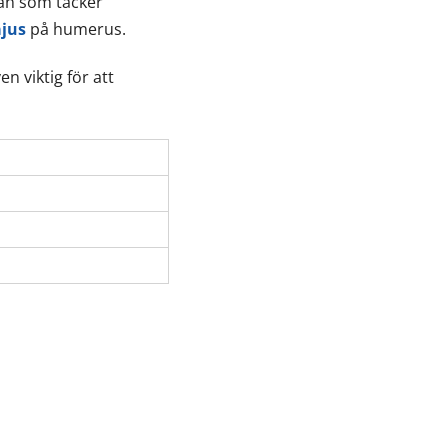
ian som täcker
jus
på humerus.
n viktig för att