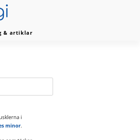
g & artiklar
usklerna i
es minor
.