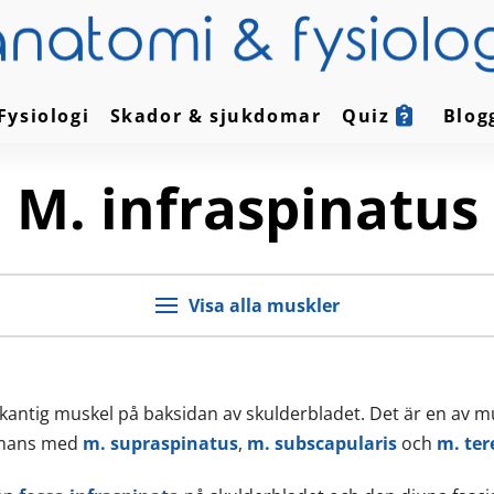
Fysiologi
Skador & sjukdomar
Quiz
Blog
M. infraspinatus
Visa alla muskler
ekantig muskel på baksidan av skulderbladet. Det är en av m
mmans med
m. supraspinatus
,
m. subscapularis
och
m. ter