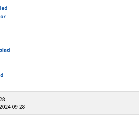
led
ior
blad
ed
28
2024-09-28