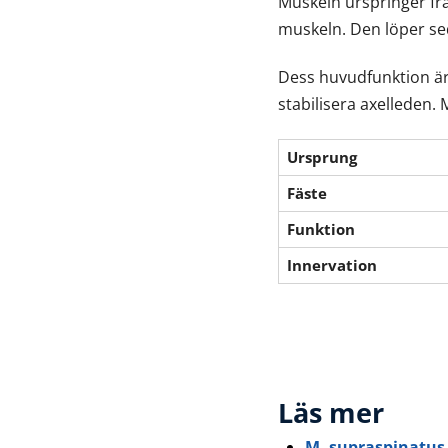
Muskeln urspringer f
muskeln. Den löper seda
Dess huvudfunktion är 
stabilisera axelleden.
Ursprung
Fäste
Funktion
Innervation
Läs mer
M. supraspinatus