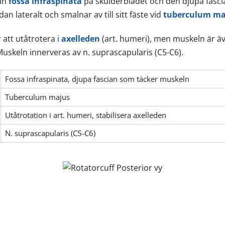
rån
fossa infraspinata
på skulderbladet och den djupa fasc
n lateralt och smalnar av till sitt fäste vid
tuberculum ma
att utåtrotera i
axelleden
(art. humeri), men muskeln är äve
 Muskeln innerveras av n. suprascapularis (C5-C6).
Fossa infraspinata, djupa fascian som täcker muskeln
Tuberculum majus
Utåtrotation i art. humeri, stabilisera axelleden
N. suprascapularis (C5-C6)