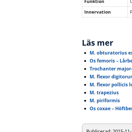
Funktion
Innervation
P
Läs mer
M. obturatorius e
Os femoris – Lårb
Trochanter major
M. flexor digitor
M. flexor pollicis 
M. trapezius
M. piriformis
Os coxae – Höftbe
Publicerad:
2015-11-