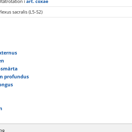
Utåtrotation i
art. coxae
lexus sacralis (L5-S2)
xternus
en
-smärta
um profundus
longus
n
28