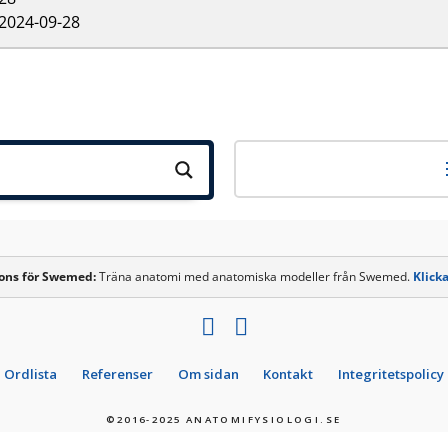
2024-09-28
ons för
Swemed
:
Träna anatomi med anatomiska modeller från Swemed.
Klicka
Ordlista
Referenser
Om sidan
Kontakt
Integritetspolicy
©2016-2025 ANATOMIFYSIOLOGI.SE