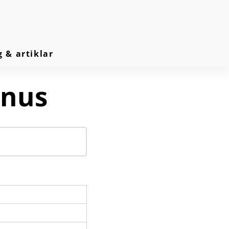
g & artiklar
rnus