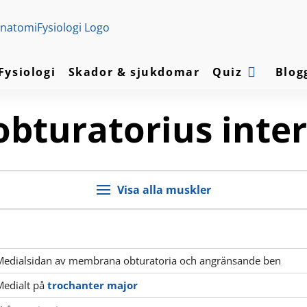
Fysiologi
Skador & sjukdomar
Quiz
Blog
obturatorius inte
Visa alla muskler
Medialsidan av membrana obturatoria och angränsande ben
Medialt på
trochanter major