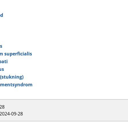
ed
s
m superficialis
ati
us
 (stukning)
tmentsyndrom
28
2024-09-28