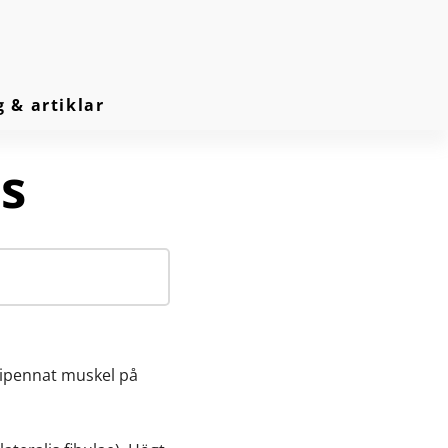
g & artiklar
s
bipennat muskel på