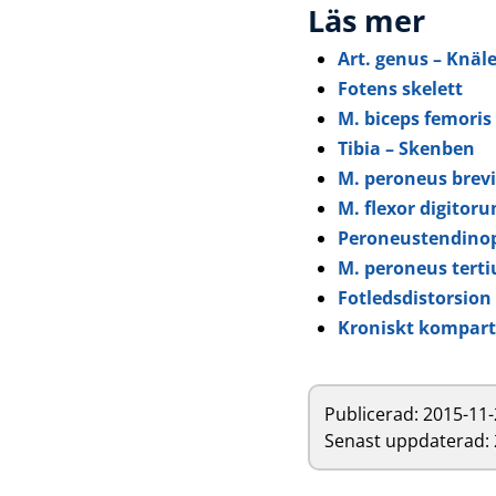
Läs mer
Art. genus – Knäl
Fotens skelett
M. biceps femoris
Tibia – Skenben
M. peroneus brevi
M. flexor digitoru
Peroneustendinop
M. peroneus terti
Fotledsdistorsion
Kroniskt kompar
Publicerad:
2015-11-
Senast uppdaterad: 