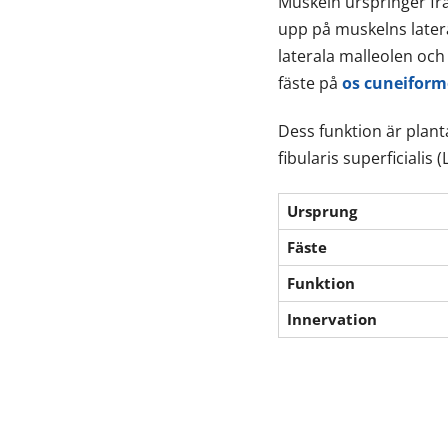
Muskeln urspringer f
upp på muskelns latera
laterala malleolen och 
fäste på
os cuneiform
Dess funktion är plant
fibularis superficialis (
Ursprung
Fäste
Funktion
Innervation