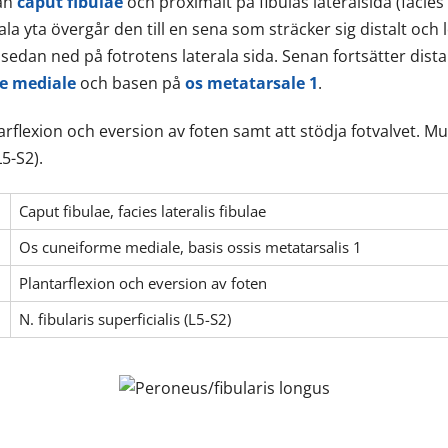
rån
caput fibulae
och proximalt på fibulas lateralsida (facies 
la yta övergår den till en sena som sträcker sig distalt oc
sedan ned på fotrotens laterala sida. Senan fortsätter distalt 
e mediale
och basen på
os metatarsale 1
.
arflexion och eversion av foten samt att stödja fotvalvet. Mu
L5-S2).
Caput fibulae, facies lateralis fibulae
Os cuneiforme mediale, basis ossis metatarsalis 1
Plantarflexion och eversion av foten
N. fibularis superficialis (L5-S2)