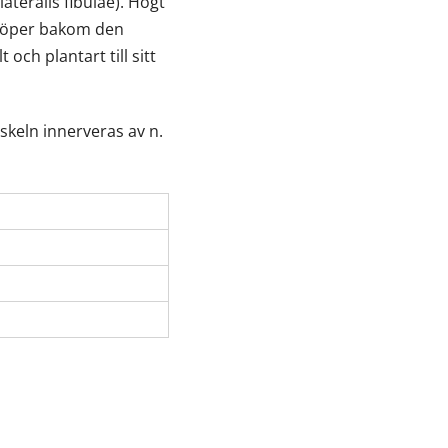
lateralis fibulae). Högt
h löper bakom den
och plantart till sitt
skeln innerveras av n.