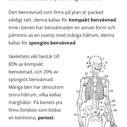
Den benvävnad som finns på ytan är packad
väldigt tätt, denna kallas för
kompakt benvävnad
.
Inne i benen har benvävnaden en annan form och
påminns av en svamp med många hålrum, denna
kallas för
spongiös benvävnad
.
Skelettets vikt består till
80% av kompakt
benvävnad, och 20% av
spongiös benvävnad.
Många ben har dessutom
stora hålrum, vilka kallas
märghålor. På benets yta
finns bindväv som bildas
en benhinna,
periost
.