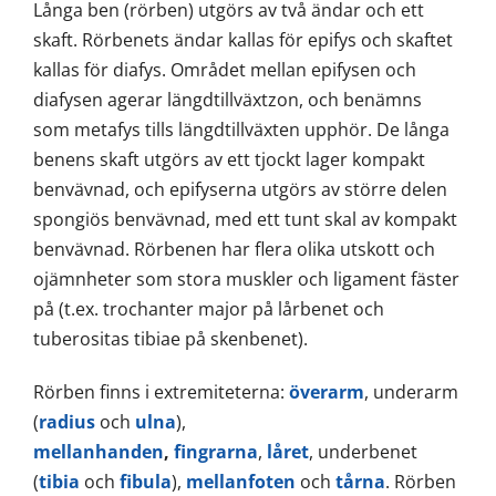
Långa ben (rörben) utgörs av två ändar och ett
skaft. Rörbenets ändar kallas för epifys och skaftet
kallas för diafys. Området mellan epifysen och
diafysen agerar längdtillväxtzon, och benämns
som metafys tills längdtillväxten upphör. De långa
benens skaft utgörs av ett tjockt lager kompakt
benvävnad, och epifyserna utgörs av större delen
spongiös benvävnad, med ett tunt skal av kompakt
benvävnad. Rörbenen har flera olika utskott och
ojämnheter som stora muskler och ligament fäster
på (t.ex. trochanter major på lårbenet och
tuberositas tibiae på skenbenet).
Rörben finns i extremiteterna:
överarm
, underarm
(
radius
och
ulna
),
mellanhanden
,
fingrarna
,
låret
, underbenet
(
tibia
och
fibula
),
mellanfoten
och
tårna
. Rörben