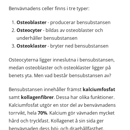
Benvävnadens celler finns i tre typer:
Osteoblaster
- producerar bensubstansen
Osteocyter
- bildas av osteoblaster och
underhåller bensubstansen
Osteoklaster
- bryter ned bensubstansen
Osteocyterna ligger inneslutna i bensubstansen,
medan osteoblaster och osteoklaster ligger på
benets yta. Men vad består bensubstansen av?
Bensubstansen innehåller främst
kalciumfosfat
samt
kollagenfibrer
. Dessa har olika funktioner.
Kalciumfosfat utgör en stor del av benvävnadens
torrvikt, hela
70%
. Kalcium gör vävnaden mycket
hård och tryckfast. Kollagenet å sin sida ger
benvävnaden dess böj- och draghållfasthet.