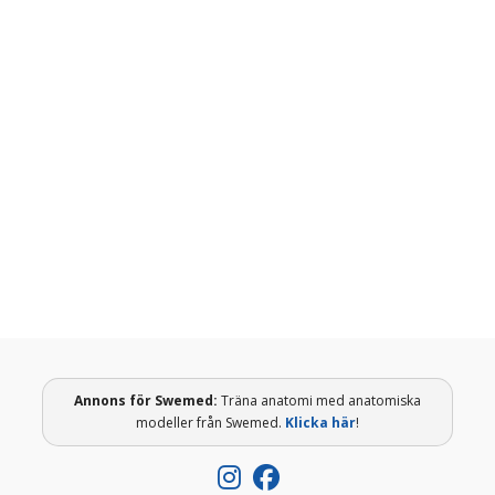
hamstringsskada
Muskelskada i hamstrings är en av de vanligaste
skadorna bland professionella fotbollsspelare med
en hög återfallsrisk och det är viktigt att genomgå
en full rehabilitering. Men, vilka kriterier bör
uppfyllas för återgång till idrott efter
hamstringsskada?
Annons för
Swemed
:
Träna anatomi med anatomiska
modeller från Swemed.
Klicka här
!