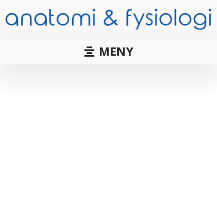
MENY
Skadeprevention och
återgång till spel i fotboll
– Vad tycker spelare och
tränare?
Skadeförebyggande interventioner inom fotboll
och processen för återgång till idrott är ett viktigt
ämne, och det finns många åsikter kring hur
skadeprevention och återgång till idrott bör se ut.
Bland annat spelarens och tränarens syn på
skadeprevention kan vara av betydelse, men hur