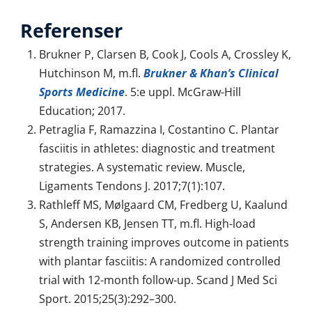
Referenser
Brukner P, Clarsen B, Cook J, Cools A, Crossley K,
Hutchinson M, m.fl.
Brukner & Khan’s Clinical
Sports Medicine
. 5:e uppl. McGraw-Hill
Education; 2017.
Petraglia F, Ramazzina I, Costantino C. Plantar
fasciitis in athletes: diagnostic and treatment
strategies. A systematic review. Muscle,
Ligaments Tendons J. 2017;7(1):107.
Rathleff MS, Mølgaard CM, Fredberg U, Kaalund
S, Andersen KB, Jensen TT, m.fl. High-load
strength training improves outcome in patients
with plantar fasciitis: A randomized controlled
trial with 12-month follow-up. Scand J Med Sci
Sport. 2015;25(3):292–300.