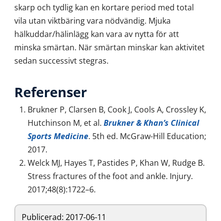
skarp och tydlig kan en kortare period med total
vila utan viktbäring vara nödvändig. Mjuka
hälkuddar/hälinlägg kan vara av nytta för att
minska smärtan. När smärtan minskar kan aktivitet
sedan successivt stegras.
Referenser
Brukner P, Clarsen B, Cook J, Cools A, Crossley K,
Hutchinson M, et al.
Brukner & Khan’s Clinical
Sports Medicine
. 5th ed. McGraw-Hill Education;
2017.
Welck MJ, Hayes T, Pastides P, Khan W, Rudge B.
Stress fractures of the foot and ankle. Injury.
2017;48(8):1722–6.
Publicerad:
2017-06-11