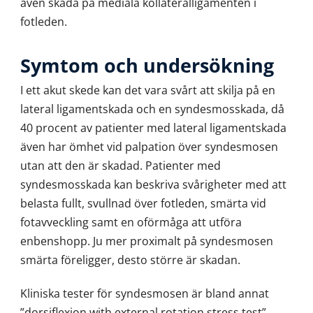
även skada på mediala kollateralligamenten i
fotleden.
Symtom och undersökning
I ett akut skede kan det vara svårt att skilja på en
lateral ligamentskada och en syndesmosskada, då
40 procent av patienter med lateral ligamentskada
även har ömhet vid palpation över syndesmosen
utan att den är skadad. Patienter med
syndesmosskada kan beskriva svårigheter med att
belasta fullt, svullnad över fotleden, smärta vid
fotavveckling samt en oförmåga att utföra
enbenshopp. Ju mer proximalt på syndesmosen
smärta föreligger, desto större är skadan.
Kliniska tester för syndesmosen är bland annat
”dorsiflexion with external rotation stress test”,