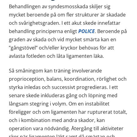
Behandlingen av syndesmosskada skiljer sig
mycket beroende på om fler strukturer är skadade
och svårighetsgraden. I ett akut skede innefattar
behandling principerna enligt
POLICE
. Beroende på
graden av skada och vid mycket smärta kan en
”gångstövel” och/eller kryckor behövas för att
avlasta fotleden och låta ligamenten läka.
Så småningom kan träning involverande
proprioception, balans, koordination, rörlighet och
styrka inledas och successivt progredieras. I ett
senare skede inkluderas gång och löpning med
långsam stegring i volym. Om en instabilitet
föreligger och om ligamenten har rupturerat totalt,
och i kombination med andra skador, kan
operation vara nödvändig. Återgång till aktiviteter
sker när ligamenten läkt samt då smärtan och