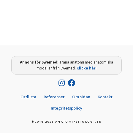
adduktorer. Hur mycket behöver man träna
egentligen för att få de önskade effekterna?
Annons för
Swemed
:
Träna anatomi med anatomiska
modeller från Swemed.
Klicka här
!
Ordlista
Referenser
Om sidan
Kontakt
Integritetspolicy
©2016-2025 ANATOMIFYSIOLOGI.SE