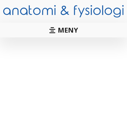
MENY
Copenhagen
Adduction för ökad
styrka och
skadeprevention – hur
mycket är tillräckligt?
Ljumskbesvär är bland de vanligaste skadorna
inom idrott, exempelvis inom fotboll. Riskfaktorer
för att drabbas av ljumskbesvär är bland annat
lägre muskelstyrka, varför det anses viktigt med
övningar för att öka muskelstyrkan i lårets